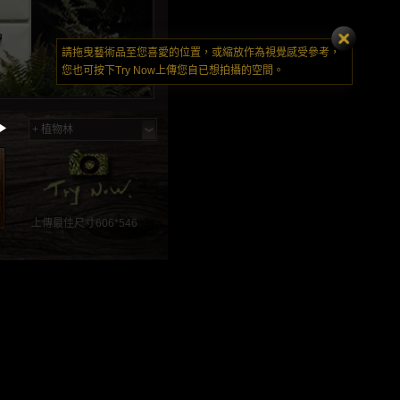
請拖曳藝術品至您喜愛的位置，或縮放作為視覺感受參考，
您也可按下Try Now上傳您自已想拍攝的空間。
+ 植物林
植物林
床景
原始林中，也能感受
在舒適的房間裡，就
到植物與藝術品的能
讓藝術品與你一起共
量療癒著你。(傢
眠吧!
俱：摩登波麗 提供)
上傳最佳尺寸606*546