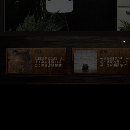
紅磚
簡單
紅磚牆的原始感，配
一張簡單的椅子，一
上工業風傢俱。(場
幅不簡單的畫。 (椅
景：摩登波麗 提供)
子：摩登波麗 提供)