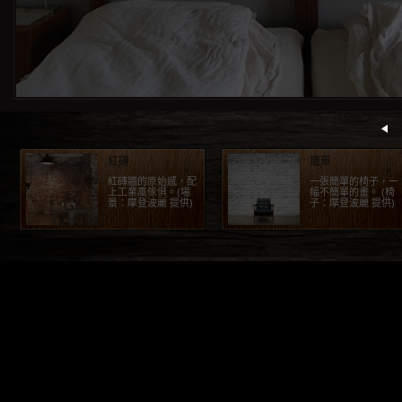
紅磚
簡單
紅磚牆的原始感，配
一張簡單的椅子，一
上工業風傢俱。(場
幅不簡單的畫。 (椅
景：摩登波麗 提供)
子：摩登波麗 提供)