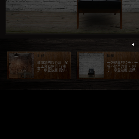
紅磚
簡單
紅磚牆的原始感，配
一張簡單的椅子，一
上工業風傢俱。(場
幅不簡單的畫。 (椅
景：摩登波麗 提供)
子：摩登波麗 提供)