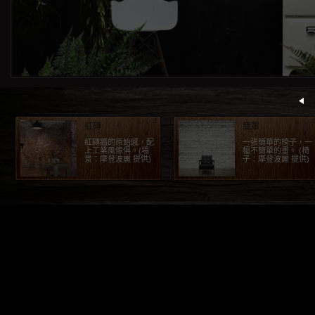
紅磚
簡單
紅磚牆的原始感，配
一張簡單的椅子，一
上工業風傢俱。(場
幅不簡單的畫。 (椅
景：摩登波麗 提供)
子：摩登波麗 提供)