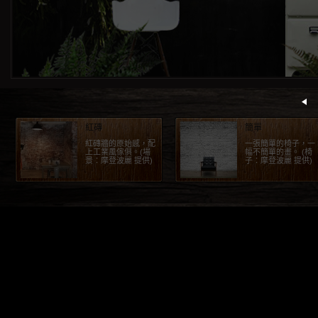
紅磚
簡單
紅磚牆的原始感，配
一張簡單的椅子，一
上工業風傢俱。(場
幅不簡單的畫。 (椅
景：摩登波麗 提供)
子：摩登波麗 提供)