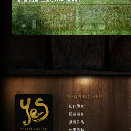
紅磚
簡單
紅磚牆的原始感，配
一張簡單的椅子
上工業風傢俱。(場
幅不簡單的畫。 
景：摩登波麗 提供)
子：摩登波麗 提
1
2
如何購買
服務項目
推薦作品
優惠活動