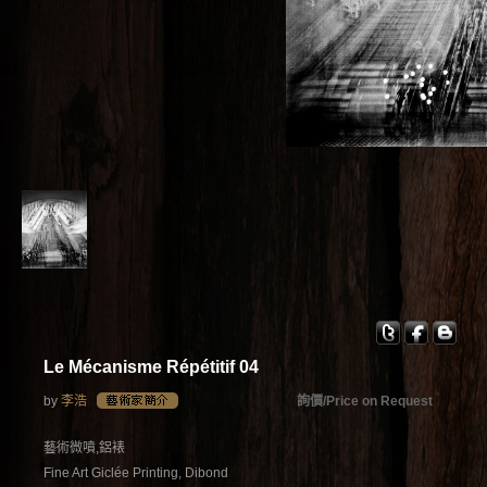
Le Mécanisme Répétitif 04
by
李浩
詢價/Price on Request
藝術微噴,鋁裱
Fine Art Giclée Printing, Dibond