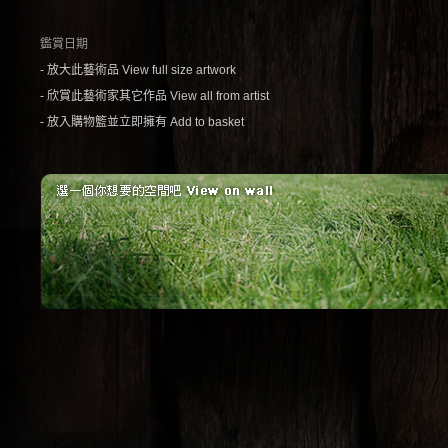
鑑賞日期
- 放大此藝術品 View full size artwork
- 欣賞此藝術家其它作品 View all from artist
- 放入購物籃並立即擁有 Add to basket
紅磚
簡單
紅磚牆的原始感，配
一張簡單的椅子
上工業風傢俱。(場
幅不簡單的畫。 
景：摩登波麗 提供)
子：摩登波麗 提
1
2