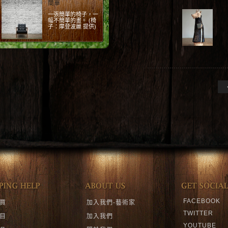
床景
在舒適的房間裡，就
讓藝術品與你一起共
眠吧!
FACEBOOK
買
加入我們-藝術家
TWITTER
目
加入我們
YOUTUBE