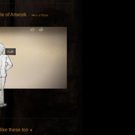
le of Artwork
／ He's 170cm
 like these too
▼