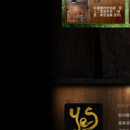
植物林
原始林中，也能感受
到植物與藝術品的能
量療癒著你。(傢
俱：摩登波麗 提供)
1
2
如何購
服務項