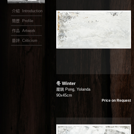
介紹 Introduction
簡歷 Profile
作品 Artwork
藝評 Criticism
冬 Winter
龎銚 Pong, Yolanda
90x45cm
Price on Request