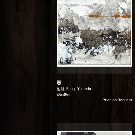
春
龎銚 Pong, Yolanda
45x45cm
Price on Request