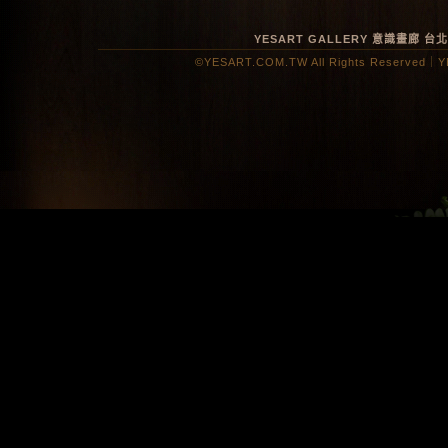
YESART GALLERY 意識畫廊
台
©YESART.COM.TW All Rights Reserved