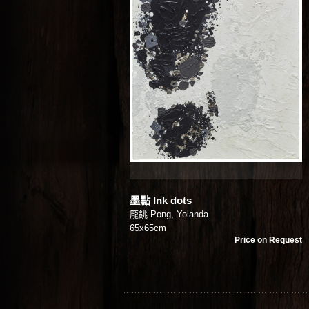
墨點 Ink dots
龎銚 Pong, Yolanda
65x65cm
Price on Request