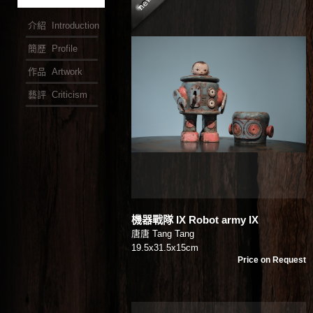
介紹 Introduction
簡歷 Profile
作品 Artwork
藝評 Criticism
機器戰隊 IX Robot army IX
唐唐 Tang Tang
19.5x31.5x15cm
Price on Request