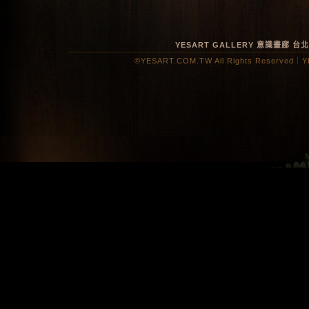
YESART GALLERY 意識畫廊
台
©YESART.COM.TW All Rights Reserved