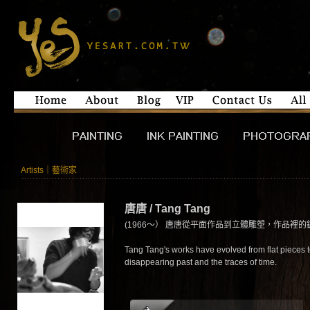
Artists｜藝術家
唐唐 / Tang Tang
(1966～） 唐唐從平面作品到立體雕塑，作品裡
Tang Tang's works have evolved from flat pieces t
disappearing past and the traces of time.