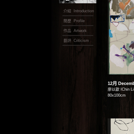
介紹 Introduction
簡歷 Profile
作品 Artwork
藝評 Criticism
12月 Decem
廖以歆 IChin Li
80x100cm