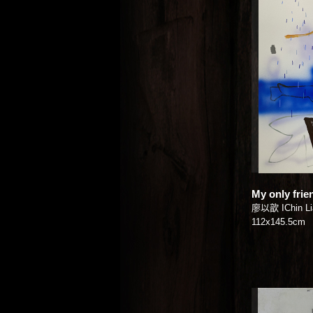
My only frie
廖以歆 IChin Li
112x145.5cm