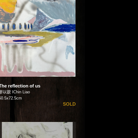
The reflection of us
廖以歆 IChin Liao
60.5x72.5cm
SOLD