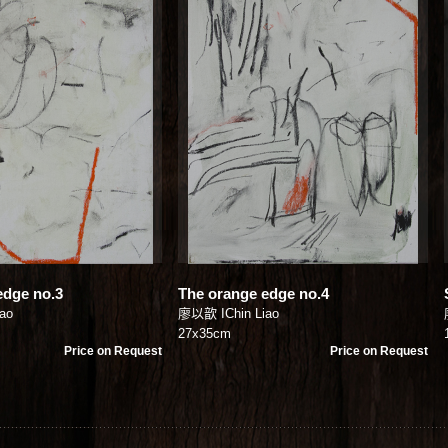
edge no.3
The orange edge no.4
ao
廖以歆 IChin Liao
27x35cm
Price on Request
Price on Request