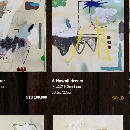
ber
A Hawaii dream
ao
廖以歆 IChin Liao
60.5x72.5cm
NTD 100,000
SOLD