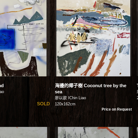
nd
海邊的椰子樹 Coconut tree by the
sea
ao
廖以歆 IChin Liao
SOLD
120x162cm
Price on Request