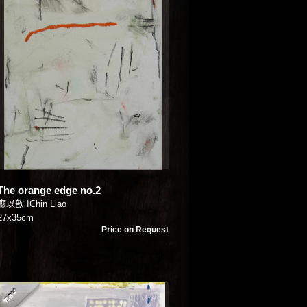
The orange edge no.2
廖以歆 IChin Liao
27x35cm
Price on Request