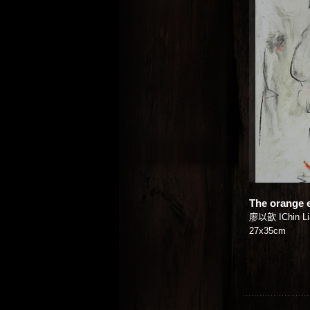
The orange 
廖以歆 IChin Li
27x35cm