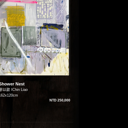
Shower Nest
廖以歆 IChin Liao
162x120cm
NTD 250,000