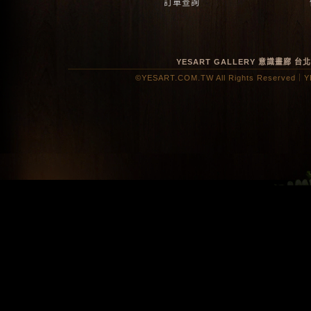
訂單查詢
YESART GALLERY 意識畫廊
台
©YESART.COM.TW All Rights Reserved