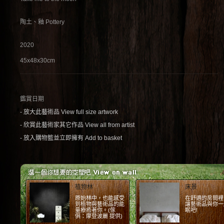
陶土、釉 Pottery
2020
45x48x30cm
鑑賞日期
- 放大此藝術品 View full size artwork
- 欣賞此藝術家其它作品 View all from artist
- 放入購物籃並立即擁有 Add to basket
植物林
床景
原始林中，也能感受
在舒適的房間裡
到植物與藝術品的能
讓藝術品與你一
量療癒著你。(傢
眠吧!
俱：摩登波麗 提供)