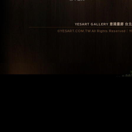
YESART GALLERY 意識畫廊
台
©YESART.COM.TW All Rights Reserved