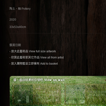
陶土、釉 Pottery
2020
33x53x40cm
鑑賞日期
- 放大此藝術品 View full size artwork
- 欣賞此藝術家其它作品 View all from artist
- 放入購物籃並立即擁有 Add to basket
植物林
床景
原始林中，也能感受
在舒適的房間裡
到植物與藝術品的能
讓藝術品與你一
量療癒著你。(傢
眠吧!
俱：摩登波麗 提供)