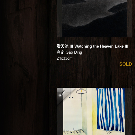
看天池 III Watching the Heaven Lake III
高定 Gao Ding
24x33cm
SOLD