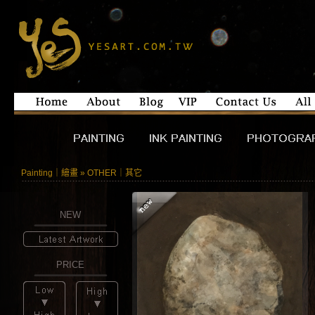
Painting｜繪畫 » OTHER｜其它
NEW
PRICE