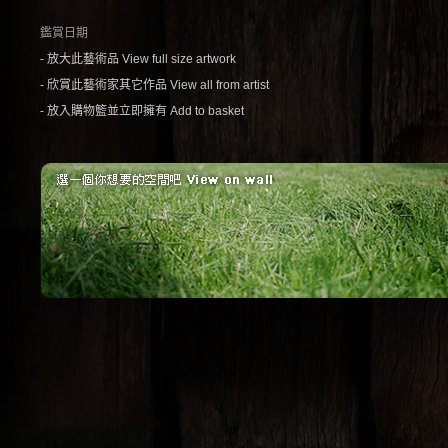
鑑賞日期
- 放大此藝術品 View full size artwork
- 欣賞此藝術家其它作品 View all from artist
- 放入購物籃並立即擁有 Add to basket
紅磚
簡單
紅磚牆的原始感，配
一張簡單的椅子
上工業風傢俱。(場
幅不簡單的畫。 
景：摩登波麗 提供)
子：摩登波麗 提
1
2